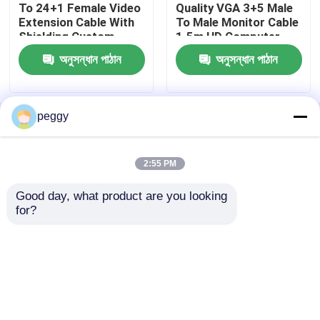
To 24+1 Female Video
Quality VGA 3+5 Male
Extension Cable With
To Male Monitor Cable
Shielding Custom
1.5m HD Computer
মেডিকেল ক্যাবল
Cable For HD Display
Display Cord For
অনুসন্ধান পাঠান
অনুসন্ধান পাঠান
Wire Harness
Projector And TV |
Manufacturers
Custom Cable
উচ্চ গতির তার
peggy
বাড়ি
আমাদের সম্পর্কে
আমাদের সাথে যোগাযোগ করুন
Desktop Site
অন্যান্য ক্যাবল
সাইট ম্যাপ
গোপনীয়তা নীতি
2:55 PM
Good day, what product are you looking 
গুণ
তারের জোতা
চীন কারখানা.Copyright © 2026 Shenzhen
for?
Shengshengyuan Electronic Technology Co., LTD.
All Rights Reserved.