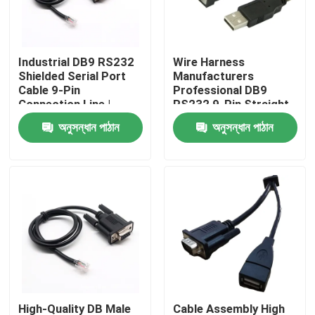
কারখানা ভ্রমণ
Industrial DB9 RS232
Wire Harness
Shielded Serial Port
Manufacturers
মান নিয়ন্ত্রণ
Cable 9-Pin
Professional DB9
Connection Line |
RS232 9-Pin Straight
Cable Assembly Wire
Or Cross Cable With
অনুসন্ধান পাঠান
অনুসন্ধান পাঠান
আমাদের সাথে যোগাযোগ করুন
Harness
Shielded Core Custom
Manufacturers
Cable
খবর
তারের জোতা
কাস্টম ক্যাবল সমাবেশ
এলভিডিএস ক্যাবল
High-Quality DB Male
Cable Assembly High