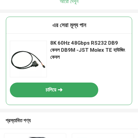
আরো দেখুন
এর সেরা মূল্য পান
8K 60Hz 48Gbps RS232 DB9
কেবল DB9M -JST Molex TE হাউজিং
কেবল
চালিয়ে
প্রস্তাবিত পণ্য