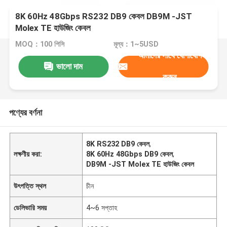
8K 60Hz 48Gbps RS232 DB9 কেবল DB9M -JST
Molex TE হাউজিং কেবল
MOQ：100 পিসি
মূল্য：1~5USD
আমাদের সাথে যোগাযোগ
ভালো দাম
করুন
পণ্যের বর্ণনা
8K RS232 DB9 কেবল
,
লক্ষণীয় করা:
8K 60Hz 48Gbps DB9 কেবল
,
DB9M -JST Molex TE হাউজিং কেবল
উৎপত্তি স্থল
চীন
ডেলিভারি সময়
4~6 সপ্তাহ