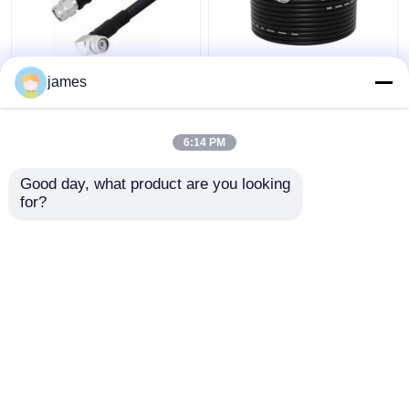
পলিথিলিন ইনসুলেটেড হাই
হাই ভোল্টেজ কোএক্সিয়াল ক্যাবল
james
ভোল্টেজ কোএক্সিয়াল ক্যাবল ৩০
40 কেভি পলিথিলিন
ওহমের কম প্রতিবন্ধকতার সাথে
আইসোলেশন উপাদান 50 ওহম
পারফরম্যান্সের জন্য প্রতিরোধের
6:14 PM
ভালো দাম
ভালো দাম
Good day, what product are you looking 
for?
আমাদের সাথে যোগাযোগ করুন
আমাদের সাথে যোগাযোগ করুন
আরো দেখুন
বাড়ি
আমাদের সম্পর্কে
আমাদের সাথে যোগাযোগ করুন
Desktop Site
সাইট ম্যাপ
গোপনীয়তা নীতি