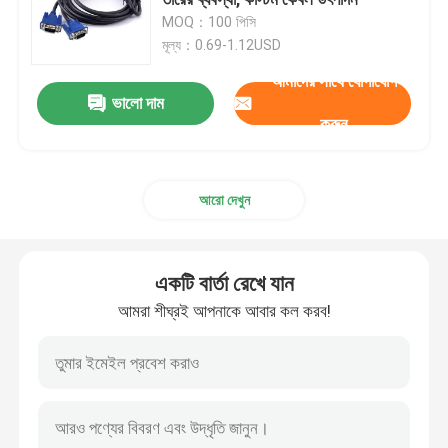
MOQ：100 পিসি
মূল্য：0.69-1.12USD
মেডিকেল ক্যাবল
আমাদের সাথে যোগাযোগ
ভালো দাম
উচ্চ গতির তার
করুন
অন্যান্য ক্যাবল
আরো দেখুন
একটি বার্তা রেখে যান
আমরা শীঘ্রই আপনাকে আবার কল করব!