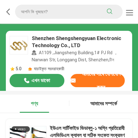
Shenzhen Shengshengyuan Electronic
Technology Co., LTD
A1109 ,Jiangsheng Building,1# PJ Rd ，
Nanwan Str, Longgang Dist, Shenzhen,চীন
5.0
যাচাইকৃত সরবরাহকারী
আমাদের সাথে যোগাযোগ
এখন ডাকো
করুন
পণ্য
আমাদের সম্পর্কে
ইউএল সার্টিফাইড ভিডাব্লু-১ অগ্নি প্রতিরোধী
এলভিডিএস ক্যাবল যা সঠিক সংকেত সংক্রমণ