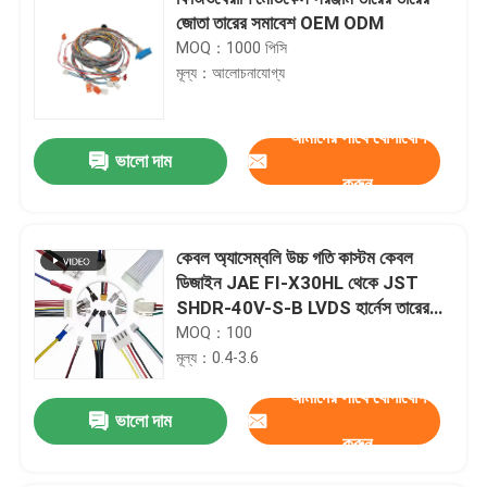
জোতা তারের সমাবেশ OEM ODM
MOQ：1000 পিসি
মূল্য：আলোচনাযোগ্য
আমাদের সাথে যোগাযোগ
ভালো দাম
করুন
কেবল অ্যাসেম্বলি উচ্চ গতি কাস্টম কেবল
ডিজাইন JAE FI-X30HL থেকে JST
SHDR-40V-S-B LVDS হার্নেস তারের
জোতা প্রস্তুতকারক
MOQ：100
মূল্য：0.4-3.6
আমাদের সাথে যোগাযোগ
ভালো দাম
করুন