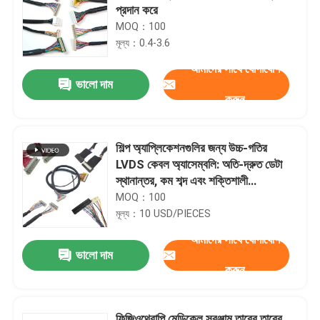
প্রদান করে
MOQ：100
মূল্য：0.4-3.6
আমাদের সাথে যোগাযোগ
ভালো দাম
করুন
শিল্প অ্যাপ্লিকেশনগুলির জন্য উচ্চ-গতির
LVDS কেবল অ্যাসেম্বলি: অতি-দ্রুত ডেটা
স্থানান্তর, কম শব্দ এবং শক্তিশালী
নির্ভরযোগ্যতার জন্য নির্ভুল কাস্টম কেবল
MOQ：100
ডিজাইন
মূল্য：10 USD/PIECES
আমাদের সাথে যোগাযোগ
ভালো দাম
করুন
ফিজিওথেরাপি মেডিকেল সরঞ্জাম তারের তারের