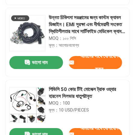
উন্নত চিকিৎসা সরঞ্জামের জন্য কাস্টম ক্যাবল
ডিজাইন। EMI সুরক্ষা এবং দীর্ঘমেয়াদী সংকেত
স্থিতিশীলতার সাথে সার্টিফাইড মেডিকেল ক্যাবল
প্রস্তুতকারকের নমনীয়, জৈব সামঞ্জস্যপূর্ণ
MOQ：১০০ পিসি
ক্যাবল।
মূল্য：আলোচনাযোগ্য
আমাদের সাথে যোগাযোগ
ভালো দাম
করুন
পিভিসি 50 কোর টিই মোলেক্স ট্রাক ওয়্যার
বাড়ি
হারনেস সিলভার ধাতুপট্টাবৃত
MOQ：100
মূল্য：10 USD/PIECES
পণ্য
আমাদের সাথে যোগাযোগ
আমাদের সম্পর্কে
ভালো দাম