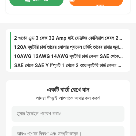
UL3644 200 ডিগ্রী উচ্চ ভোল্টেজ সমাক্ষ কেবল 1000V 6awg সিলিকন রিবন কেবল
করুন
2S উচ্চ ভোল্টেজ কোক্সিয়াল কেবল 10awg 12awg 14awg 610mm FRPVC
কারখানা ভ্রমণ
2 ওপেন এন্ড 3 ফেজ 32 Amp হাই ভোল্টেজ কোক্সিয়াল কেবল 21kW IEC 62196-2
120A ব্যাটারি চার্জ তারের সোলার প্যানেল চার্জিং তারের রাবার জ্যাকেট
মান নিয়ন্ত্রণ
10AWG 12AWG 14AWG ব্যাটারি চার্জ কেবল SAE থেকে O রিং টার্মিনাল জোতা
SAE থেকে SAE Y স্প্লিট 1 থেকে 2 ওয়ে ব্যাটারি চার্জ কেবল 2 পোল 120A 600V
কাস্টম ডিজাইনের সাথে হাই-ফ্লেক্স এলভিডিএস ক্যাবল OEM/ODM ওয়্যার হারনেস প্রস্তুতকারক
আমাদের সাথে যোগাযোগ করুন
কাস্টম এলভিডিএস ক্যাবল সমাবেশ ডিসপ্লে জন্য উচ্চ গতির সংকেত সংক্রমণ
এলভিডিএস 40 পিন ক্যাবল ডেটা ট্রান্সমিশন এবং প্রদর্শন অ্যাপ্লিকেশনগুলির জন্য নিম্ন-ভোল্টেজ হারনেস সুরক্ষিত
খবর
সুরক্ষিত তারের সমাবেশ টেকসই তারের হারনেস সমাবেশঅটোমোটিভ অ্যাপ্লিকেশন
একটি বার্তা রেখে যান
কাস্টম এলভিডিএস ক্যাবল সমাবেশ উচ্চ গতির ডিসপ্লে ইন্টারফেসের জন্য যথার্থ ইঞ্জিনিয়ারিং
তারের জোতা
আমরা শীঘ্রই আপনাকে আবার কল করব!
দ্রুত চার্জিং কেবল 3 IN 1 টাইপ সি 3A LED রঙিন চার্জিং USB কেবল লাইটনিং ফ্ল্যাশিং কেবল
সার্ভো ইন্ডাস্ট্রিয়াল নেটওয়ার্ক ক্যাবল EtherCAT বাস উচ্চ নমনীয়তা ডবল shielding ড্র্যাগ চেইন শিল্প রোবট পিএলসি ক্যাবল
কাস্টম ক্যাবল সমাবেশ
DF14-30P-1.25H Hirose 111B40-1211TA-G3 স্টারকন স্ক্রিন এলভিডিএস এলসিডি ডিসপ্লে ক্যাবল
কাস্টম LVDs Wire Harness Electronic Connector LCD Cable/LVDs ডিসপ্লে প্যানেলের জন্য ক্যাবল সমাবেশ
এলভিডিএস ক্যাবল