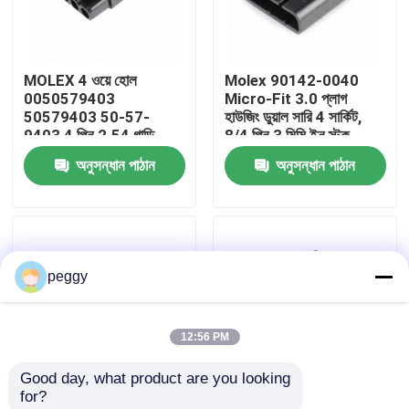
কারখানা ভ্রমণ
MOLEX 4 ওয়ে হোল
Molex 90142-0040
0050579403
Micro-Fit 3.0 প্লাগ
মান নিয়ন্ত্রণ
50579403 50-57-
হাউজিং ডুয়াল সারি 4 সার্কিট,
9403 4 পিন 2.54 গাড়ি
8/4 পিন 3 মিমি ইন স্টক
সংযোগকারী
90142-0040
অনুসন্ধান পাঠান
অনুসন্ধান পাঠান
আমাদের সাথে যোগাযোগ করুন
খবর
peggy
তারের জোতা
12:56 PM
কাস্টম ক্যাবল সমাবেশ
Good day, what product are you looking 
for?
এলভিডিএস ক্যাবল
Molex 172256-3102
Molex 430250600