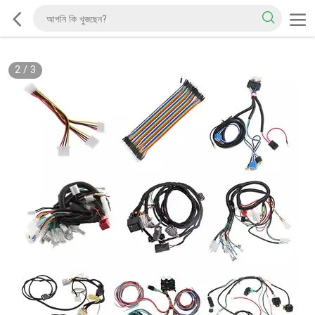
2
/
3