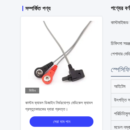
পণ্যের বর্ণ
সম্পর্কিত পণ্য
কাস্টমাইজড
চিকিৎসা সর
পেশাদার মেড
স্পেসিফ
আইটেম
ভিডিও
উৎপত্তি স
কাস্টম ক্যাবল ডিজাইন নির্ভরযোগ্য মেডিকেল ক্যাবল
প্রস্তুতকারকের দ্বারা প্রদত্ত।
পরিচিতিমু
সেরা দাম পান
মডেল নম্ব