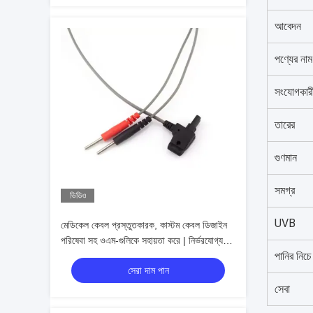
আবেদন
পণ্যের নাম
সংযোগকার
তারের
গুণমান
সমগ্র
ভিডিও
UVB
মেডিকেল কেবল প্রস্তুতকারক, কাস্টম কেবল ডিজাইন
পরিষেবা সহ ওএম-গুলিকে সহায়তা করে | নির্ভরযোগ্য
পানির নিচে 
তারের জোতা প্রস্তুতকারক, জীবন রক্ষাকারী প্রযুক্তির
সেরা দাম পান
জন্য পরিচ্ছন্ন কক্ষ অ্যাসেম্বলি এবং ধারাবাহিক
কর্মক্ষমতা প্রদান করে
সেবা