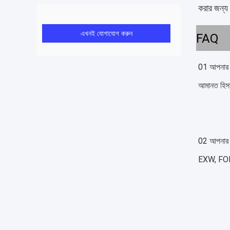
করার জন্য
এখনই যোগাযোগ করুন
FAQ
01 আপনার অর
আমানত হিস
02 আপনার প
EXW, FOB