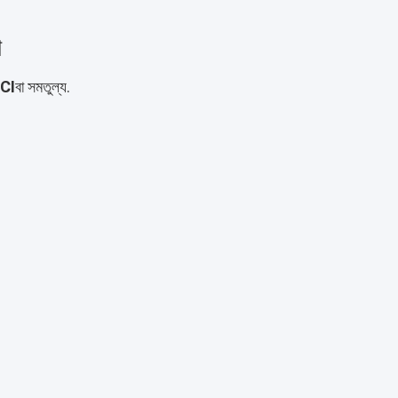
া
FCI
বা সমতুল্য
.