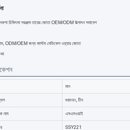
না
 নকশা চিকিৎসা সরঞ্জাম তারের জোতা OEM/ODM উত্পাদন সমাবেশ
ঞ্জাম, ODM/OEM জন্য কাস্টম মেডিকেল ওয়্যার জোতা
িকা
িকেশন
মান
্থল
গুয়াংডং, চীন
লক নাম
এসএসওয়াই
ার
SSY221