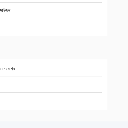
্টমাইজড
চনাযোগ্য