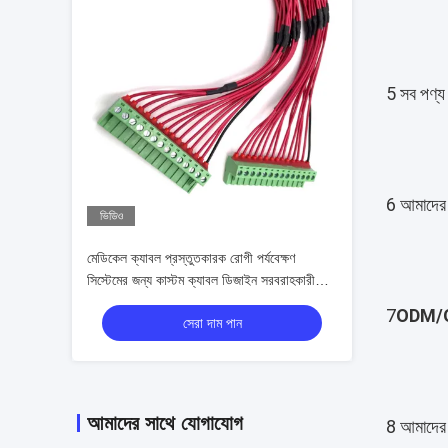
5 সব পণ্য 
6 আমাদের 
ভিডিও
মেডিকেল ক্যাবল প্রস্তুতকারক রোগী পর্যবেক্ষণ
সিস্টেমের জন্য কাস্টম ক্যাবল ডিজাইন সরবরাহকারী।
অভিজ্ঞ তারের শেল প্রস্তুতকারক আইসিইউ এবং
7
ODM/
সেরা দাম পান
ডায়াগনস্টিক ডিভাইসের জন্য নিরাপদ, নমনীয় সমাবেশ
সরবরাহকারী।
আমাদের সাথে যোগাযোগ
8 আমাদের প