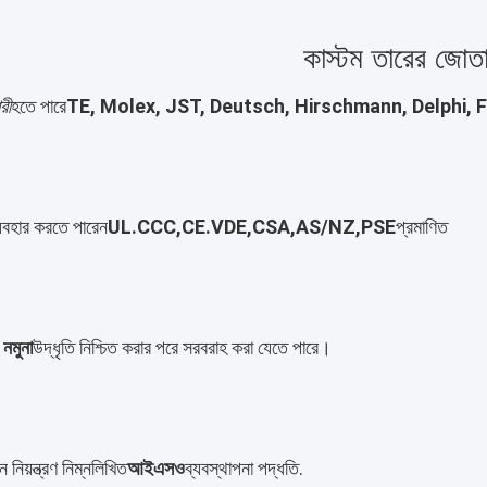
কাস্টম তারের জোত
রী
হতে পারে
TE, Molex, JST, Deutsch, Hirschmann, Delphi, 
যবহার করতে পারেন
UL.CCC,CE.VDE,CSA,AS/NZ,PSE
প্রমাণিত
 নমুনা
উদ্ধৃতি নিশ্চিত করার পরে সরবরাহ করা যেতে পারে।
নিয়ন্ত্রণ নিম্নলিখিত
আইএসও
ব্যবস্থাপনা পদ্ধতি.