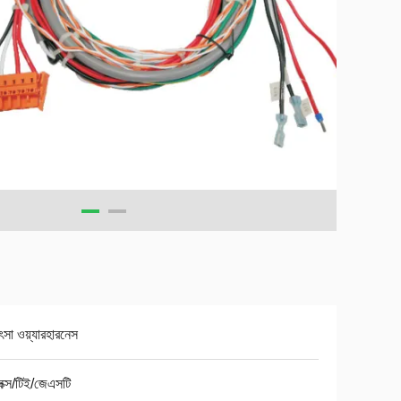
ৎসা ওয়্যারহারনেস
ক্স/টিই/জেএসটি