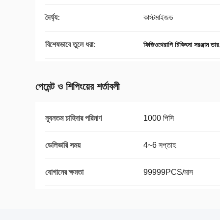
দৈর্ঘ্য:
কাস্টমাইজড
বিশেষভাবে তুলে ধরা:
ফিজিওথেরাপি চিকিৎসা সরঞ্জাম তার
পেমেন্ট ও শিপিংয়ের শর্তাবলী
ন্যূনতম চাহিদার পরিমাণ
1000 পিসি
ডেলিভারি সময়
4~6 সপ্তাহ
যোগানের ক্ষমতা
99999PCS/মাস