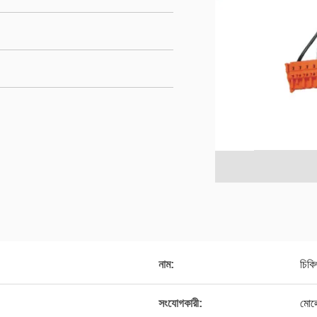
নাম:
চিকি
সংযোগকারী:
মোলে