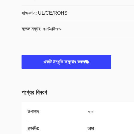
সাক্ষ্যদান:
UL/CE/ROHS
মডেল নম্বার:
কাস্টমাইজড
একটি উদ্ধৃতি অনুরোধ করুন
পণ্যের বিবরণ
উপাদান:
সাদা
কন্ডাক্টর:
তামা