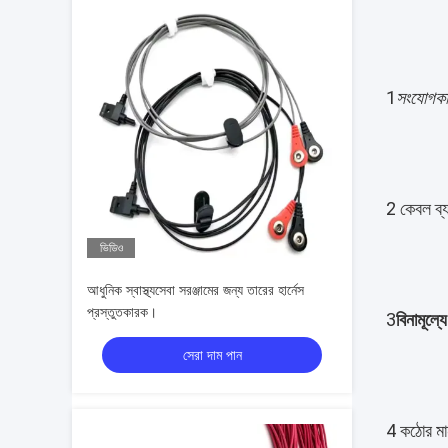
1
সংযোগকা
2 কেবল ব্
ভিডিও
আধুনিক স্বাস্থ্যসেবা সরঞ্জামের জন্য তারের হার্নেস
প্রস্তুতকারক।
3
বিনামূল্যে
সেরা দাম পান
4 কঠোর মান 