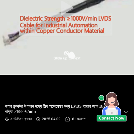
কপার কন্ডাক্টর উপাদান মধ্যে শিল্প অটোমেশন জন্য LVDS তারের জন্য Dielectric
শক্তি ≥1000V/min
এলভিডিএস ক্যাবল
2025-04-09
61 মতামত