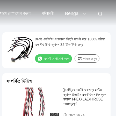
সাথে যোগাযোগ করুন
ঘটনাবলী
Bengali
জেএই এলভিডিএস ক্যাবল পিইটি সমর্থন করে 100% পরীক্ষা
এলসিডি টিভি ক্যাবল 32 ইঞ্চি টিভি জন্য
এখনই যোগাযোগ করুন
আরও জানুন
সম্পর্কিত ভিডিও
ইন্ডাস্ট্রিয়াল মনিটরের জন্য কাস্টম
ক্যাবল ডিজাইন এলভিডিএস সিগন্যাল
ক্যাবল I-PEX/JAE/HIROSE
সামঞ্জস্যপূর্ণ
এলভিডিএস ক্যাবল
00:41
2025-06-24