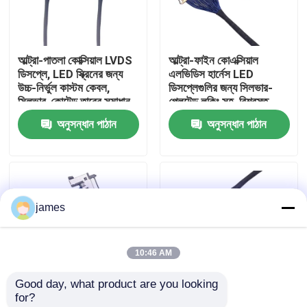
কারখানা ভ্রমণ
আল্ট্রা-পাতলা কোক্সিয়াল LVDS
আল্ট্রা-ফাইন কোএক্সিয়াল
ডিসপ্লে, LED স্ক্রিনের জন্য
এলভিডিস হার্নেস LED
মান নিয়ন্ত্রণ
উচ্চ-নির্ভুল কাস্টম কেবল,
ডিসপ্লেগুলির জন্য সিলভার-
সিলভার-কোটেড তারের সমাধান
প্লেটেড লকিং সহ, বিশ্বস্ত
তারের হার্নেস প্রস্তুতকারক
অনুসন্ধান পাঠান
অনুসন্ধান পাঠান
আমাদের সাথে যোগাযোগ করুন
খবর
james
তারের জোতা
10:46 AM
কাস্টম ক্যাবল সমাবেশ
Good day, what product are you looking 
for?
এলভিডিএস ক্যাবল
LVDS ক্যাবল 1-5m UL CE
উচ্চ-গতির ডেটা ট্রান্সমিশনের