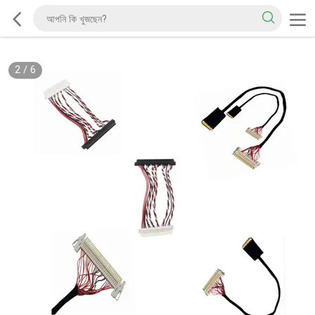
2
/
6