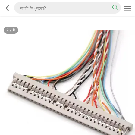
2
/
5