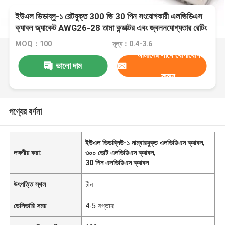
ইউএল ভিডাব্লু-১ রেটযুক্ত 300 ভি 30 পিন সংযোগকারী এলভিডিএস
ক্যাবল জ্যাকেট AWG26-28 তামা কন্ডাক্টর এবং জ্বলনযোগ্যতার রেটিং
সহ
MOQ：100
মূল্য：0.4-3.6
আমাদের সাথে যোগাযোগ
ভালো দাম
করুন
পণ্যের বর্ণনা
ইউএল ভিডব্লিউ-১ নাম্বারযুক্ত এলভিডিএস ক্যাবল
,
লক্ষণীয় করা:
৩০০ ভোল্ট এলভিডিএস ক্যাবল
,
30 পিন এলভিডিএস ক্যাবল
উৎপত্তি স্থল
চীন
ডেলিভারি সময়
4-5 সপ্তাহ