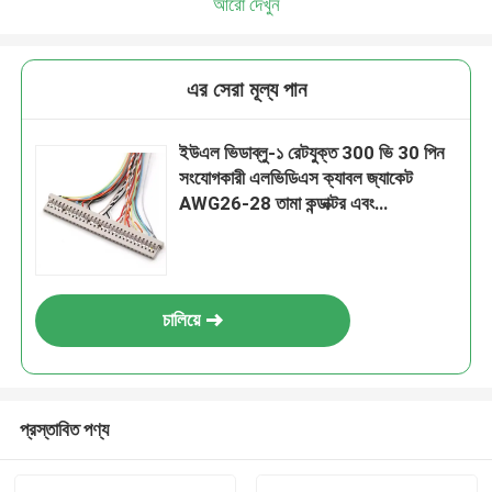
আরো দেখুন
এর সেরা মূল্য পান
ইউএল ভিডাব্লু-১ রেটযুক্ত 300 ভি 30 পিন
সংযোগকারী এলভিডিএস ক্যাবল জ্যাকেট
AWG26-28 তামা কন্ডাক্টর এবং
জ্বলনযোগ্যতার রেটিং সহ
চালিয়ে
প্রস্তাবিত পণ্য