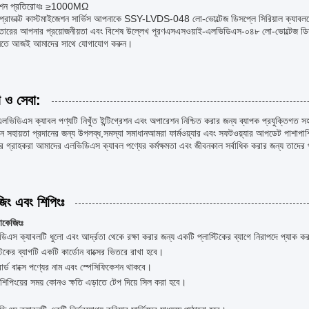
শন প্রতিরোধঃ ≥1000MΩ
রোডাক্ট কাস্টমাইজেশন সার্ভিস আপনাকে SSY-LVDS-048 লো-ভোল্টেজ ডিসপ্লে সিরিয়াল ক্যাবলকে আ
 তারের আপনার প্রয়োজনীয়তা এবং বিশেষ উল্লেখ পূরণএসএসওয়াই-এলভিডিএস-০৪৮ লো-ভোল্টেজ ডিসপ্ল
তে আজই আমাদের সাথে যোগাযোগ করুন।
া ও সেবা:
ভিডিএস ক্যাবল পণ্যটি নিখুঁত ইন্টিগ্রেশন এবং অপারেশন নিশ্চিত করার জন্য ব্যাপক প্রযুক্তিগত 
ে সহায়তা প্রদানের জন্য উপলব্ধ,সমস্যা সমাধানআমরা ফার্মওয়্যার এবং সফটওয়্যার আপডেট পাশাপাশ
 গ্রাহকরা আমাদের এলভিডিএস ক্যাবল পণ্যের কর্মক্ষমতা এবং জীবনকাল সর্বাধিক করার জন্য তাদের প্
জিং এবং শিপিংঃ
যাকেজিংঃ
িএস ক্যাবলটি ধুলো এবং আর্দ্রতা থেকে রক্ষা করার জন্য একটি প্লাস্টিকের ব্যাগে নিরাপদে প্যাক ক
্টিকের ব্যাগটি একটি কার্ডোন বাক্সের ভিতরে রাখা হবে।
বোর্ড বাক্সে পণ্যের নাম এবং স্পেসিফিকেশন থাকবে।
ি শিপিংয়ের সময় কোনও ক্ষতি এড়াতে টেপ দিয়ে সিল করা হবে।