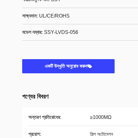
সাক্ষ্যদান:
UL/CE/ROHS
মডেল নম্বার:
SSY-LVDS-056
একটি উদ্ধৃতি অনুরোধ করুন
পণ্যের বিবরণ
অন্তরণ প্রতিরোধের:
≥1000MΩ
প্রয়োগ:
শিল্প অটোমেশন