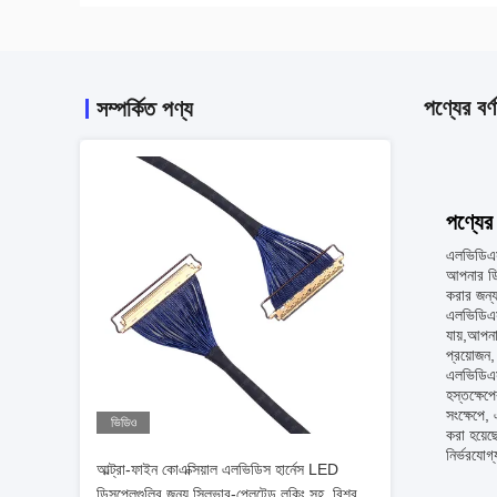
পণ্যের বর্ণ
সম্পর্কিত পণ্য
পণ্যের 
এলভিডিএস
আপনার ডি
করার জন্
এলভিডিএস 
যায়,আপনা
প্রয়োজন
এলভিডিএস 
হস্তক্ষেপ
সংক্ষেপে,
ভিডিও
করা হয়েছ
নির্ভরযোগ
আল্ট্রা-ফাইন কোএক্সিয়াল এলভিডিস হার্নেস LED
ডিসপ্লেগুলির জন্য সিলভার-প্লেটেড লকিং সহ, বিশ্বস্ত