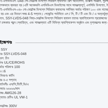
-এলভিডিএস -048 লো-ভোল্টেজ ডিসপ্লে সিরিয়াল ক্যাবলটি শিল্প অটোমেশন, চিকিত্সা সরঞ্জাম, সুরক্ষা 
ব্যাপকভাবে ব্যবহৃত হয়।এটি অনেকগুলি এলভিডিএস ডিভাইসের সাথে সামঞ্জস্যপূর্ণ, এলসিডি ডিসপ্লে, 
-এলভিডিএস-০৪৮ লো-ভোল্টেজ ডিসপ্লে সিরিয়াল ক্যাবলের সর্বনিম্ন অর্ডার পরিমাণ ১০০ এবং দামের প
 হয় এবং এর বিতরণ সময় 4-5 সপ্তাহ। পেমেন্টের শর্তাদিতে এল / সি, টি / টি এবং ডি / এ অন্তর্ভু
ভাবে, SSY-LVDS-048 নিম্ন-ভোল্টেজ ডিসপ্লে সিরিয়াল ক্যাবল তাদের অ্যাপ্লিকেশন প্রয়োজনের 
 চমৎকার পছন্দ।স্থায়িত্ব, এবং সামঞ্জস্যতা এটি বিভিন্ন অ্যাপ্লিকেশন অনুষ্ঠান এবং দৃশ্যকল্পের জ
াইজেশনঃ
নামঃ SSY
্বরঃ SSY-LVDS-048
্থল: চীন
িকেশনঃ UL/CE/ROHS
র্ডার পরিমাণঃ 100
৪-৩।6
বিবরণঃ কার্টন
য়ঃ ৪-৫ সপ্তাহ
শর্তাবলীঃ এল/সি,টি/টি,ডি/এ
্ষমতাঃ ৯৯৯৯৯/মাস
 গ্যাজঃ AWG26-28
্যতার রেটিংঃ UL VW-1
 ভোল্টেজঃ 300V