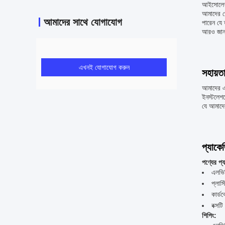
আইসোলে
আমাদের প্
আমাদের সাথে যোগাযোগ
পারেন যে
আরও জান
এখনই যোগাযোগ করুন
সহায়ত
আমাদের এল
ইনস্টলেশন
যে আমাদের
প্যাকে
পণ্যের প্
এলভিড
প্লাস
কার্ড
বক্সট
শিপিং: