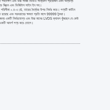
পর্যবেক্ষণ এবং উচ্চ সংজ্ঞা ভিডিও সংক্রমণ প্রয়োজন এমন অন্যান্য
টাচ স্ক্রিন এবং ডিজিটাল সাইন ইন সহ।
রিসীমা ০.৪-৩।6, তারের দৈর্ঘ্যের উপর নির্ভর করে। পণ্যটি কার্টনে
ক্ত রয়েছে এবং সরবরাহের ক্ষমতা প্রতি মাসে 99999 টুকরা।
জন্য একটি নির্ভরযোগ্য এবং উচ্চ মানের LVDS ক্যাবল খুঁজছেন যে কেউ
ন্য একটি আদর্শ পণ্য করে তোলে।