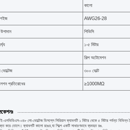
কালো
 গেইজ
AWG26-28
 উপাদান
পিভিসি
্ঘ্য
১-৫ মিটার
শিল্প অটোমেশন
র ভোল্টেজ
৩০০ ভোল্ট
শন প্রতিরোধের
≥1000MΩ
লিকেশনঃ
-এলভিডিএস-০৪৮ লো-ভোল্টেজ ডিসপ্লে সিরিয়াল ক্যাবলটি ১ মিটার থেকে ৫ মিটার পর্যন্ত বিভিন্ন দৈর্ঘ্
ক্ত করে তোলে। ক্যাবলটি কালো রঙের,যা শিল্পে একটি সাধারণভাবে ব্যবহৃত রঙ.