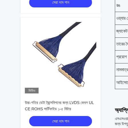
সেরা দাম পান
রঙ
ওয়্যার
জ্যাকেট
তারের দৈর
প্রয়োগ
নামমাত্
আইসোলে
ভিডিও
উচ্চ-গতির ডেটা ট্রান্সমিশনের জন্য LVDS কেবল UL
CE ROHS সার্টিফাইড ১-৫ মিটার
অ্যাপ্
এসএসওয়াই
সেরা দাম পান
জন্য উপযু