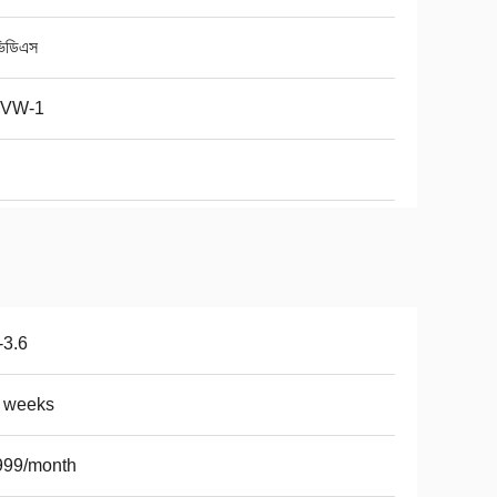
িডিএস
 VW-1
-3.6
5 weeks
999/month