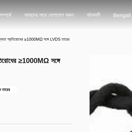
ম্পর্কে
আমাদের সাথে যোগাযোগ করুন
ঘটনাবলী
Bengali
িচ্ছিন্নতা প্রতিরোধের ≥1000MΩ সঙ্গে LVDS তারের
 প্রতিরোধের ≥1000MΩ সঙ্গে
এস তারের