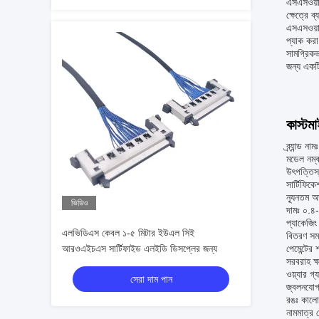
এসএসওয়াই
ক্ষেত্রে 
এসএসওয়াই
প্যাক করা
সামগ্রিক
জন্য একটি
কাস্টম
ব্র্যান্ড 
মডেল নম
উৎপত্তিস
সার্টিফ
ন্যূনতম অ
ভিডিও
দামঃ ০.
প্যাকেজিং 
এলভিডিএস কেবল ১-৫ মিটার ইউএল সিই
বিতরণ সম
আরওএইচএস সার্টিফাইড এলইডি ডিসপ্লের জন্য
পেমেন্টের 
সরবরাহ ক
ওয়্যার
সেরা দাম পান
জ্বলনযোগ
রঙঃ কালো
নামমাত্র