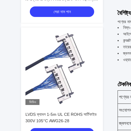
তারের হার্নেস প্রস্তুতকারক
সেরা দাম পান
বৈশিষ্ট্য
পণ্যের ন
নিম্ন
আইসো
কন্ডাক
তারের 
জ্বল
ওয়্
টেকনিক্
পণ্যের 
ভিডিও
সংযোগকা
LVDS ক্যাবল 1-5m UL CE ROHS সার্টিফাইড
300V 105°C AWG26-28
জ্বলনযো