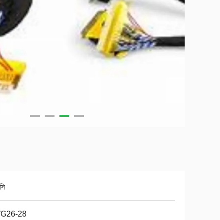
সি
G26-28