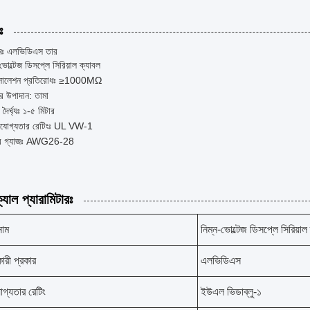
ঃ
ামঃ এলভিডিএস তার
-ভোল্টেজ ডিসপ্লে সিরিয়াল ক্যাবল
লেশন প্রতিরোধঃ ≥1000MΩ
্টর উপাদান: তামা
দৈর্ঘ্যঃ ১-৫ মিটার
নযোগ্যতার রেটিংঃ UL VW-1
যার গ্যাজঃ AWG26-28
যাল প্যারামিটারঃ
নাম
নিম্ন-ভোল্টেজ ডিসপ্লে সিরিয়াল
রী প্রকার
এলভিডিএস
গ্যতার রেটিং
ইউএল ভিডাব্লু-১