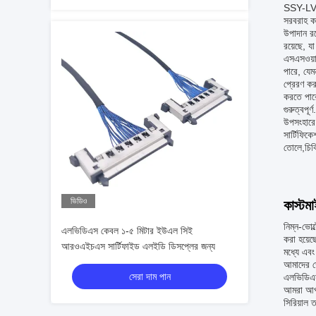
SSY-LVDS-
সরবরাহ ক
উপাদান র
রয়েছে, য
এসএসওয়াই
পারে, যেম
প্রেরণ কর
করতে পারে
গুরুত্বপূর্ণ.
উপসংহারে
সার্টিফিক
তোলে,চিকি
ভিডিও
কাস্টম
নিম্ন-ভোল
এলভিডিএস কেবল ১-৫ মিটার ইউএল সিই
করা হয়ে
আরওএইচএস সার্টিফাইড এলইডি ডিসপ্লের জন্য
মধ্যে এবং
আমাদের ড
সেরা দাম পান
এলভিডিএস
আমরা আপন
সিরিয়াল