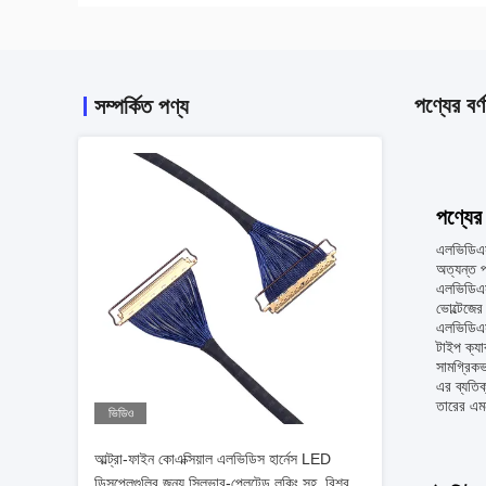
পণ্যের বর্ণ
সম্পর্কিত পণ্য
পণ্যের 
এলভিডিএস
অত্যন্ত প
এলভিডিএস 
ভোল্টেজের
এলভিডিএস 
টাইপ ক্যা
সামগ্রিকভ
এর ব্যতিক
তারের এমন
ভিডিও
আল্ট্রা-ফাইন কোএক্সিয়াল এলভিডিস হার্নেস LED
ডিসপ্লেগুলির জন্য সিলভার-প্লেটেড লকিং সহ, বিশ্বস্ত