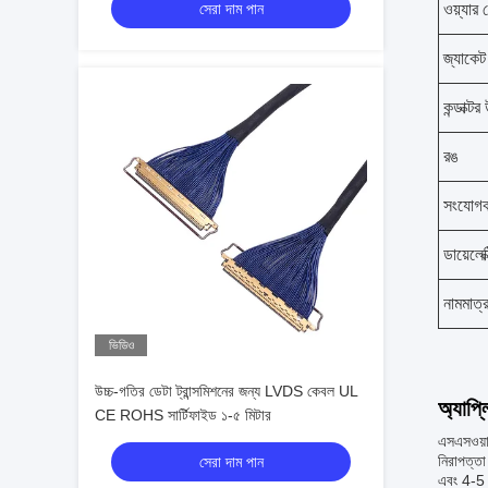
সেরা দাম পান
ওয়্যার
জ্যাকেট
কন্ডাক্ট
রঙ
সংযোগকা
ডায়েলেক
নামমাত্
ভিডিও
উচ্চ-গতির ডেটা ট্রান্সমিশনের জন্য LVDS কেবল UL
অ্যাপ্
CE ROHS সার্টিফাইড ১-৫ মিটার
এসএসওয়া
নিরাপত্তা
সেরা দাম পান
এবং 4-5 স