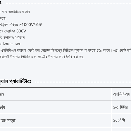
ঃ
র নামঃ এলভিডিএস তার
কালো
লেক্ট্রিক শক্তিঃ ≥1000V/মিনিট
ত্র ভোল্টেজঃ 300V
েট উপাদানঃ পিভিসি
্টর উপাদান: তামা
াঃ এলভিডিএস ক্যাবল একটি কম ভোল্টেজ ডিসপ্লে সিরিয়াল ক্যাবল যা কালো রঙে আসে। এর একটি ডাই
কেট উপাদান পিভিসি এবং কন্ডাক্টর উপাদান তামা তৈরি করা হয়.
যাল প্যারামিটারঃ
নাম
এলভিডিএস 
্ঘ্য
১-৫ মিটার
র তাপমাত্রা
১০৫°সি