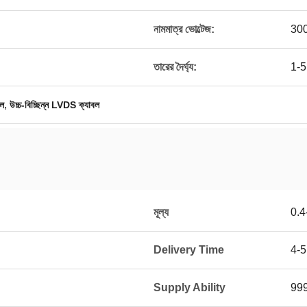
নামমাত্র ভোল্টেজ:
30
তারের দৈর্ঘ্য:
1-5
,
বল
উচ্চ-বিচ্ছিন্ন LVDS ক্যাবল
মূল্য
0.4
Delivery Time
4-
Supply Ability
99