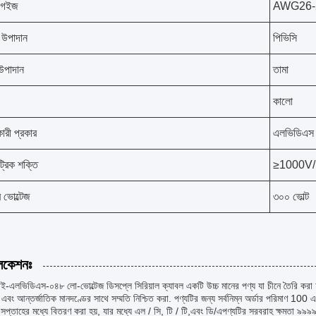
 গেইজ
AWG26-
 উপাদান
পিভিসি
র উপাদান
তামা
কালো
রী প্রকার
এলভিডিএস
্ট্রিক শক্তি
≥1000V/
র ভোল্টেজ
৩০০ ভোল্ট
লিকেশনঃ
ই-এলভিডিএস-০৪৮ লো-ভোল্টেজ ডিসপ্লে সিরিয়াল ক্যাবল একটি উচ্চ মানের পণ্য যা চীনে তৈরি করা
 এবং আন্তর্জাতিক মানদণ্ডের সাথে সম্মতি নিশ্চিত করা. পণ্যটির জন্য সর্বনিম্ন অর্ডার পরিমাণ 10
প্তাহের মধ্যে বিতরণ করা হয়, যার মধ্যে এল / সি, টি / টি,এবং ডি/এপণ্যটির সরবরাহ ক্ষমতা ৯৯