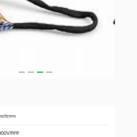
প অটোমেশন
00V/মিনিট