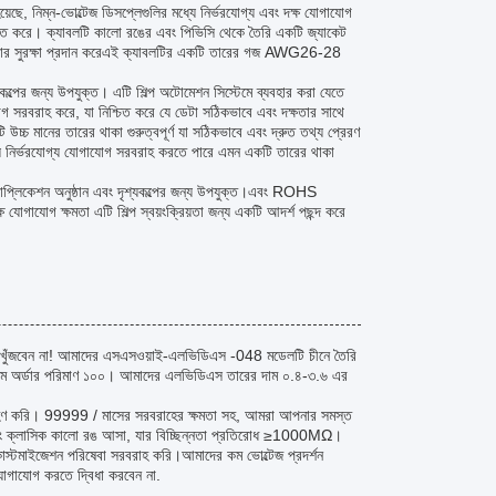
ে, নিম্ন-ভোল্টেজ ডিসপ্লেগুলির মধ্যে নির্ভরযোগ্য এবং দক্ষ যোগাযোগ
ত করে। ক্যাবলটি কালো রঙের এবং পিভিসি থেকে তৈরি একটি জ্যাকেট
ৎকার সুরক্ষা প্রদান করেএই ক্যাবলটির একটি তারের গজ AWG26-28
ল্পের জন্য উপযুক্ত। এটি শিল্প অটোমেশন সিস্টেমে ব্যবহার করা যেতে
োগ সরবরাহ করে, যা নিশ্চিত করে যে ডেটা সঠিকভাবে এবং দক্ষতার সাথে
উচ্চ মানের তারের থাকা গুরুত্বপূর্ণ যা সঠিকভাবে এবং দ্রুত তথ্য প্রেরণ
্যে নির্ভরযোগ্য যোগাযোগ সরবরাহ করতে পারে এমন একটি তারের থাকা
াপ্লিকেশন অনুষ্ঠান এবং দৃশ্যকল্পের জন্য উপযুক্ত।এবং ROHS
 যোগাযোগ ক্ষমতা এটি শিল্প স্বয়ংক্রিয়তা জন্য একটি আদর্শ পছন্দ করে
বেশি খুঁজবেন না! আমাদের এসএসওয়াই-এলভিডিএস -048 মডেলটি চীনে তৈরি
নতম অর্ডার পরিমাণ ১০০। আমাদের এলভিডিএস তারের দাম ০.৪-৩.৬ এর
 গ্রহণ করি। 99999 / মাসের সরবরাহের ক্ষমতা সহ, আমরা আপনার সমস্ত
ং ক্লাসিক কালো রঙ আসা, যার বিচ্ছিন্নতা প্রতিরোধ ≥1000MΩ।
াস্টমাইজেশন পরিষেবা সরবরাহ করি।আমাদের কম ভোল্টেজ প্রদর্শন
োগাযোগ করতে দ্বিধা করবেন না.