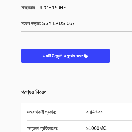
সাক্ষ্যদান:
UL/CE/ROHS
মডেল নম্বার:
SSY-LVDS-057
একটি উদ্ধৃতি অনুরোধ করুন
পণ্যের বিবরণ
সংযোগকারী প্রকার:
এলভিডিএস
অন্তরণ প্রতিরোধের:
≥1000MΩ