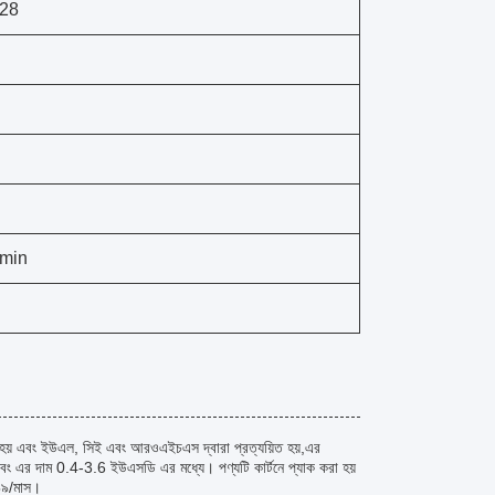
28
min
 হয় এবং ইউএল, সিই এবং আরওএইচএস দ্বারা প্রত্যয়িত হয়,এর
0 এবং এর দাম 0.4-3.6 ইউএসডি এর মধ্যে। পণ্যটি কার্টনে প্যাক করা হয়
৯৯৯/মাস।