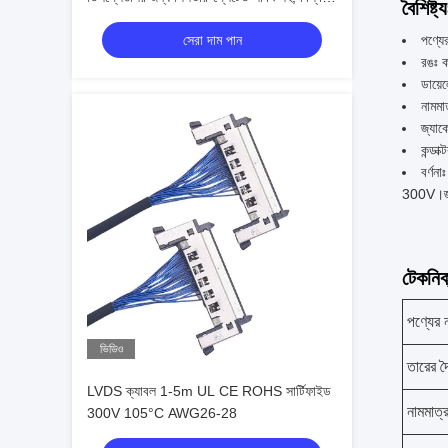
বৈশিষ্ট্য
তারের হার্নেস প্রস্তুতকারক
সেরা দাম পান
পণ্যে
রঙঃ 
ডায়ে
নামমা
জ্যাক
কন্ডাক
বর্ণন
300V।জ্যা
টেকনিক্
পণ্যের 
ভিডিও
তারের দৈর
LVDS ক্যাবল 1-5m UL CE ROHS সার্টিফাইড
নামমাত্
300V 105°C AWG26-28