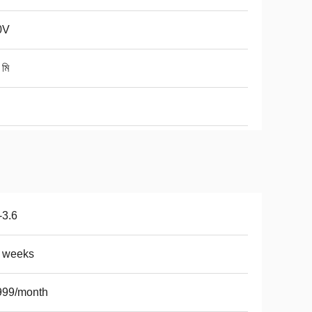
0V
 মি
-3.6
5 weeks
999/month