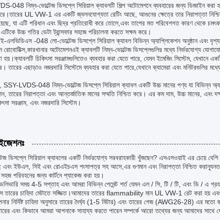
048 নিম্ন-ভোল্টেজ ডিসপ্লে সিরিয়াল ক্যাবলটি শিল্প অটোমেশনে ব্যবহারের জন্য ডিজাইন করা হয়েছ
রে।তারের UL VW-1 এর একটি জ্বলনযোগ্যতা রেটিং আছে, আগুনের ক্ষেত্রে তার নিরাপত্তা নিশ্চি
য়েছে, যা এটি পরিধান এবং ছিদ্র প্রতিরোধী করে তোলে,এবং তাপের মত পরিবেশগত কারণ থেকে চম
া এটিকে উচ্চ গতির ডেটা ট্রান্সফার সহজে পরিচালনা করতে সক্ষম করে।
-এলভিডিএস -048 লো-ভোল্টেজ ডিসপ্লে সিরিয়াল ক্যাবল বিভিন্ন অ্যাপ্লিকেশন অনুষ্ঠান এবং দৃশ্যক
ন রোবোটিক্স,কারখানার অটোমেশনএই ক্যাবলটি নিম্ন-ভোল্টেজ ডিসপ্লেগুলির মধ্যে নির্ভরযোগ্য যোগায
া হয়।ক্যাবলটি চিকিৎসা সরঞ্জামগুলিতেও ব্যবহার করা যেতে পারে, যেমন ইমেজিং সিস্টেম, যেখানে একটি 
। তারের এছাড়াও নজরদারি সিস্টেমে ব্যবহার করা যেতে পারে,যেখানে ক্যামেরা এবং মনিটরগুলির মধ
, SSY-LVDS-048 নিম্ন-ভোল্টেজ ডিসপ্লে সিরিয়াল ক্যাবল একটি উচ্চ মানের পণ্য যা বিভিন্ন অ্য
েশন, তারের নিরাপত্তা এবং আন্তর্জাতিক মানের সম্মতি নিশ্চিত করে। এর কম দাম, উচ্চ মানের, এবং দক্ষ
ৎসা সরঞ্জাম, এবং নজরদারি সিস্টেম।
াইজেশনঃ
্টেজ ডিসপ্লে সিরিয়াল ক্যাবলের একটি নির্ভরযোগ্য সরবরাহকারী খুঁজছেন? এসএসওয়াই এর চেয়ে 
ছে এবং ইউএল, সিই এবং রোএইচএস শংসাপত্র সহ আসে,এর গুণমান এবং নিরাপত্তা নিশ্চিত করান্যূ
 সহজ পরিবহনের জন্য কার্টনে প্যাকেজ করা হয়।
েলিভারি সময় 4-5 সপ্তাহ এবং আমরা বিভিন্ন পেমেন্ট শর্ত যেমন এল / সি, টি / টি, এবং ডি / এ
 তারের চাহিদা মেটাতে সজ্জিত।আমাদের তারের flammability মান UL VW-1 রেট করা হয় এব
ার নির্দিষ্ট চাহিদা অনুসারে তারের দৈর্ঘ্য (1-5 মিটার) এবং তারের গেজ (AWG26-28) এর মতো ক
 তারের এবং কিভাবে আমরা আপনাকে সাহায্য করতে পারেন সম্পর্কে আরো তথ্যের জন্য আমাদের সাথে য