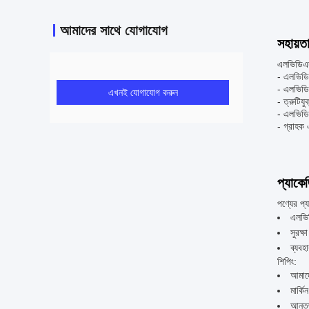
আমাদের সাথে যোগাযোগ
সহায়ত
এলভিডিএস 
- এলভিডিএ
- এলভিডিএ
এখনই যোগাযোগ করুন
- ত্রুটিয
- এলভিডিএ
- গ্রাহক 
প্যাকে
পণ্যের প্
এলভি
সুরক্ষ
ব্যবহা
শিপিং:
আমাদে
মার্কিন
আন্তর