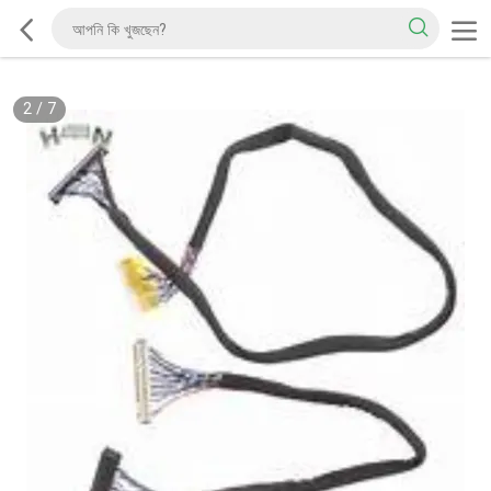
2
/
7