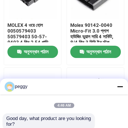
কারখানা ভ্রমণ
MOLEX 4 ওয়ে হোল
Molex 90142-0040
0050579403
Micro-Fit 3.0 প্লাগ
মান নিয়ন্ত্রণ
50579403 50-57-
হাউজিং ডুয়াল সারি 4 সার্কিট,
9403 4 পিন 2.54 গাড়ি
8/4 পিন 3 মিমি ইন স্টক
সংযোগকারী
90142-0040
অনুসন্ধান পাঠান
অনুসন্ধান পাঠান
আমাদের সাথে যোগাযোগ করুন
খবর
peggy
তারের জোতা
4:46 AM
কাস্টম ক্যাবল সমাবেশ
Good day, what product are you looking 
for?
এলভিডিএস ক্যাবল
Molex 172256-3102
Molex 430250600