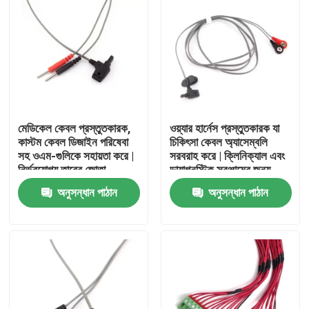
মেডিকেল কেবল প্রস্তুতকারক,
ওয়্যার হার্নেস প্রস্তুতকারক যা
কাস্টম কেবল ডিজাইন পরিষেবা
চিকিৎসা কেবল অ্যাসেম্বলি
সহ ওএম-গুলিকে সহায়তা করে |
সরবরাহ করে | ক্লিনিক্যাল এবং
নির্ভরযোগ্য তারের জোতা
ডায়াগনস্টিক সরঞ্জামের জন্য
প্রস্তুতকারক, জীবন রক্ষাকারী
সিই-প্রত্যয়িত চিকিৎসা কেবল
অনুসন্ধান পাঠান
অনুসন্ধান পাঠান
প্রযুক্তির জন্য পরিচ্ছন্ন কক্ষ
প্রস্তুতকারকের পটভূমির সাথে
অ্যাসেম্বলি এবং ধারাবাহিক
কাস্টম কেবল ডিজাইনে বিশেষজ্ঞ
বাড়ি
কর্মক্ষমতা প্রদান করে
পণ্য
আমাদের সম্পর্কে