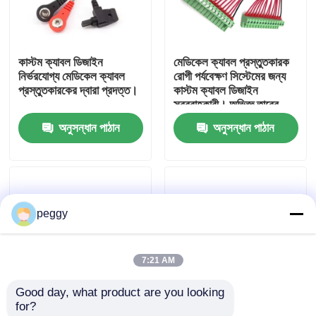
কারখানা ভ্রমণ
কাস্টম ক্যাবল ডিজাইন
মেডিকেল ক্যাবল প্রস্তুতকারক
নির্ভরযোগ্য মেডিকেল ক্যাবল
রোগী পর্যবেক্ষণ সিস্টেমের জন্য
মান নিয়ন্ত্রণ
প্রস্তুতকারকের দ্বারা প্রদত্ত।
কাস্টম ক্যাবল ডিজাইন
সরবরাহকারী। অভিজ্ঞ তারের
শেল প্রস্তুতকারক আইসিইউ
অনুসন্ধান পাঠান
অনুসন্ধান পাঠান
আমাদের সাথে যোগাযোগ করুন
এবং ডায়াগনস্টিক ডিভাইসের
জন্য নিরাপদ, নমনীয় সমাবেশ
সরবরাহকারী।
খবর
peggy
তারের জোতা
7:21 AM
কাস্টম ক্যাবল সমাবেশ
Good day, what product are you looking 
for?
এলভিডিএস ক্যাবল
ওয়্যার হার্নেস প্রস্তুতকারক, যিনি
সার্টিফাইড মেডিকেল ক্যাবল