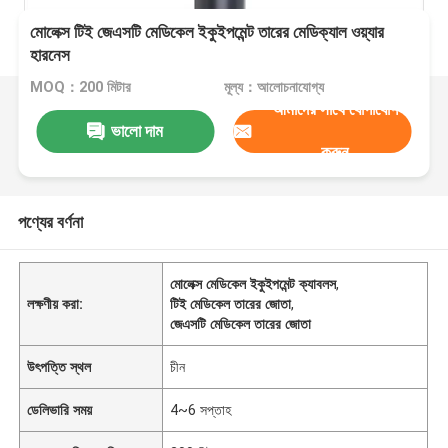
মোলেক্স টিই জেএসটি মেডিকেল ইকুইপমেন্ট তারের মেডিক্যাল ওয়্যার
হারনেস
MOQ：200 মিটার
মূল্য：আলোচনাযোগ্য
আমাদের সাথে যোগাযোগ
ভালো দাম
করুন
পণ্যের বর্ণনা
মোলেক্স মেডিকেল ইকুইপমেন্ট ক্যাবলস
,
লক্ষণীয় করা:
টিই মেডিকেল তারের জোতা
,
জেএসটি মেডিকেল তারের জোতা
উৎপত্তি স্থল
চীন
ডেলিভারি সময়
4~6 সপ্তাহ