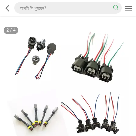
2
/
4