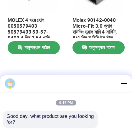
কারখানা ভ্রমণ
MOLEX 4 ওয়ে হোল
Molex 90142-0040
0050579403
Micro-Fit 3.0 প্লাগ
50579403 50-57-
হাউজিং ডুয়াল সারি 4 সার্কিট,
মান নিয়ন্ত্রণ
9403 4 পিন 2.54 গাড়ি
8/4 পিন 3 মিমি ইন স্টক
সংযোগকারী
90142-0040
অনুসন্ধান পাঠান
অনুসন্ধান পাঠান
আমাদের সাথে যোগাযোগ করুন
খবর
তারের জোতা
9:16 PM
কাস্টম ক্যাবল সমাবেশ
Good day, what product are you looking 
for?
Molex 172256-3102
Molex 430250600
এলভিডিএস ক্যাবল
মাইক্রো-ফিট 3.0 প্লাগ হাউজিং
Micro-Fit 3.0 প্লাগ