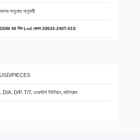
হকদের অনুরোধ অনুযায়ী
DM 40 পিন Lcd কেবল 20633-240T-01S
 USD/PIECES
 D/A, D/P, T/T, ওয়েস্টার্ন ইউনিয়ন, মানিগ্রাম