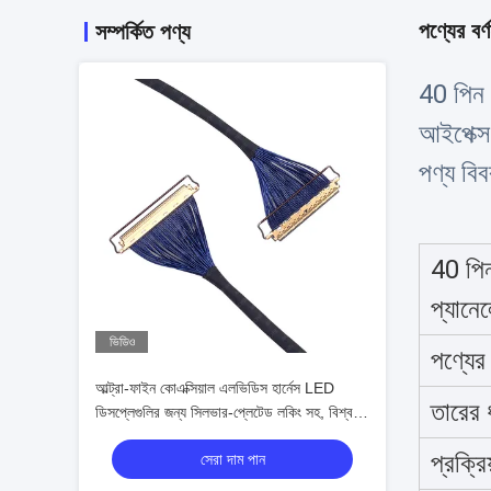
পণ্যের বর্ণ
সম্পর্কিত পণ্য
40 পিন 
আইপেক্স
পণ্য বি
40 পি
প্যানে
ভিডিও
পণ্যের
আল্ট্রা-ফাইন কোএক্সিয়াল এলভিডিস হার্নেস LED
তারের 
ডিসপ্লেগুলির জন্য সিলভার-প্লেটেড লকিং সহ, বিশ্বস্ত
তারের হার্নেস প্রস্তুতকারক
প্রক্রি
সেরা দাম পান