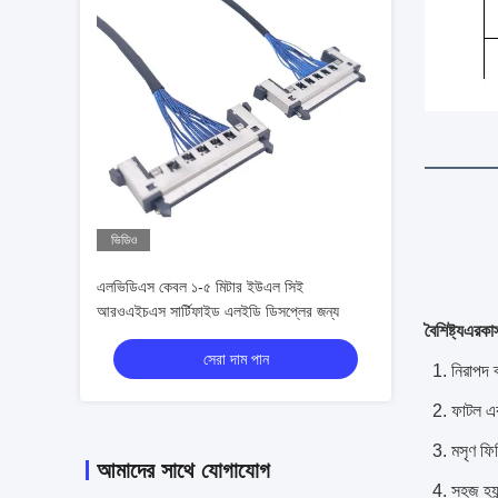
ভিডিও
এলভিডিএস কেবল ১-৫ মিটার ইউএল সিই
আরওএইচএস সার্টিফাইড এলইডি ডিসপ্লের জন্য
বৈশিষ্ট্য
এর
কা
সেরা দাম পান
1. নিরাপদ ব
2. ফাটল এব
3. মসৃণ ফি
আমাদের সাথে যোগাযোগ
4. সহজ হ্যা