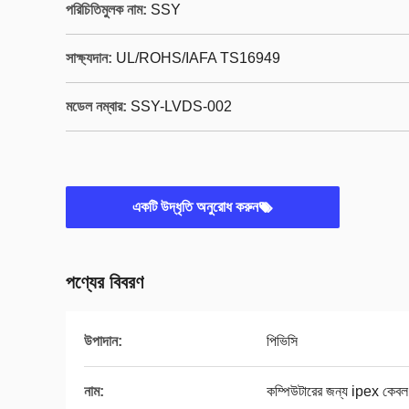
পরিচিতিমুলক নাম:
SSY
সাক্ষ্যদান:
UL/ROHS/IAFA TS16949
মডেল নম্বার:
SSY-LVDS-002
একটি উদ্ধৃতি অনুরোধ করুন
পণ্যের বিবরণ
উপাদান:
পিভিসি
নাম:
কম্পিউটারের জন্য ipex কেবল