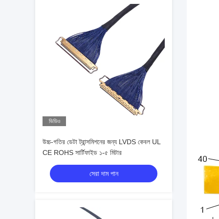
ভিডিও
উচ্চ-গতির ডেটা ট্রান্সমিশনের জন্য LVDS কেবল UL
CE ROHS সার্টিফাইড ১-৫ মিটার
সেরা দাম পান