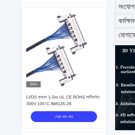
সংযোগকার
কর্মক্ষম
যোগায
ভিডিও
LVDS ক্যাবল 1-5m UL CE ROHS সার্টিফাইড
300V 105°C AWG26-28
সেরা দাম পান