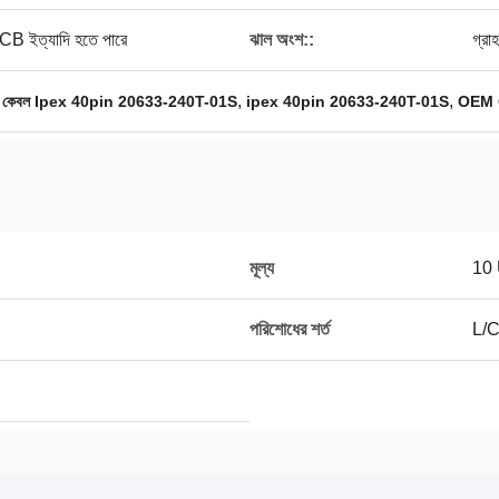
B ইত্যাদি হতে পারে
ঝাল অংশ::
গ্রা
,
,
 কেবল Ipex 40pin 20633-240T-01S
ipex 40pin 20633-240T-01S
OEM O
মূল্য
10
পরিশোধের শর্ত
L/C,