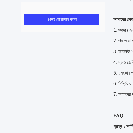
আমাদের সেবা
এখনই যোগাযোগ করুন
1. গুণমান হল
2. প্রতিযোগ
3. আকর্ষক প
4. দ্রুত ডেল
5. চমৎকার পর
6. নির্দ্বিধ
7. আমাদের 
FAQ
প্রশ্ন ১.আমি