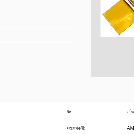
রঙ:
ওডি
সংযোগকারী:
AMP