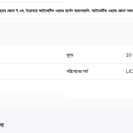
,
,
়্যার জোতা ই এম
ইয়োনহো অটোমোটিভ ওয়্যার হার্নেস অ্যাসেম্বলি
অটোমোটিভ ওয়্যার জোতা স
মূল্য
10
পরিশোধের শর্ত
L/C,
না