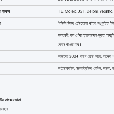
 প্রকার
TE, Molex, JST, Delphi, Yeonho, 
প
পিভিসি টিউব, ঢেউতোলা পাইপ, সঙ্কুচিত টিউব
জলরোধী, কম ধোঁয়া হ্যালোজেন-মুক্ত, অ্যান্
কেবল পাওয়া যায়।
আমাদের 300+ প্লাগ মোল্ড আছে, অনেক প
অটোমোবাইল, ইলেকট্রনিক্স, মেশিন, আলো, ন
স্টম তারের জোতা
্যবহার