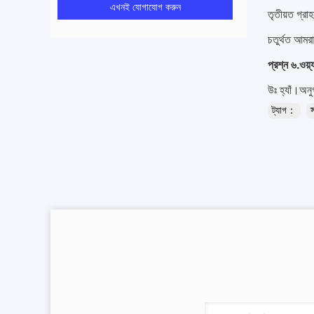
এখনই যোগাযোগ করুন
তৃতীয়ত গ্র
চতুর্থত আমর
প্রশ্ন ৬.ওয়
উঃ হ্যাঁ।অন
ট্যাগ：