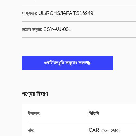
সাক্ষ্যদান:
UL/ROHS/IAFA TS16949
মডেল নম্বার:
SSY-AU-001
একটি উদ্ধৃতি অনুরোধ করুন
পণ্যের বিবরণ
উপাদান:
পিভিসি
নাম:
CAR তারের জোতা