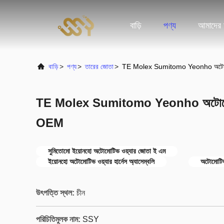
বাড়ি
পণ্য
আমাদের স
বাড়ি
>
পণ্য
>
তারের জোতা
>
TE Molex Sumitomo Yeonho অটোমোট
TE Molex Sumitomo Yeonho অটোমোটিভ
OEM
সুমিতোমো ইয়োনহো অটোমোটিভ ওয়্যার জোতা ই এম
ইয়োনহো অটোমোটিভ ওয়্যার হার্নেস অ্যাসেম্বলি
অটোমোটিভ
উৎপত্তি স্থল:
চীন
পরিচিতিমুলক নাম:
SSY