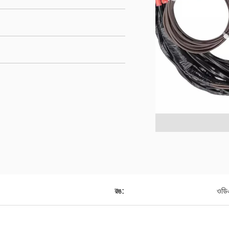
রঙ:
ওডি