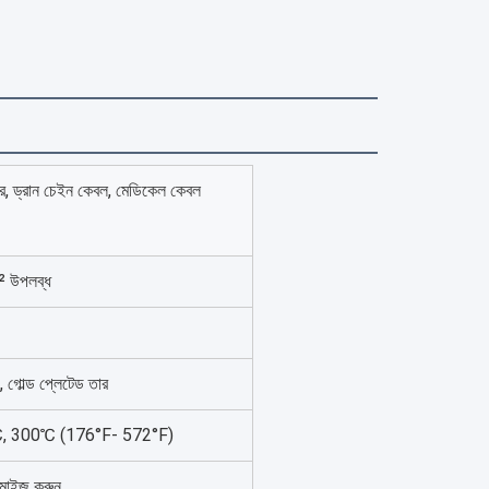
ার, ড্রান চেইন কেবল, মেডিকেল কেবল
উপলব্ধ
, গোল্ড প্লেটেড তার
, 300℃ (176°F- 572°F)
টমাইজ করুন