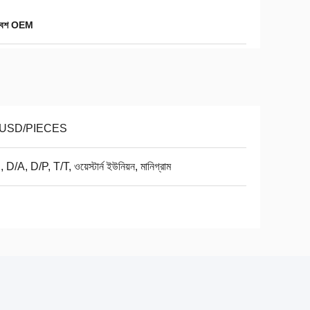
মাবেশ OEM
 USD/PIECES
 D/A, D/P, T/T, ওয়েস্টার্ন ইউনিয়ন, মানিগ্রাম