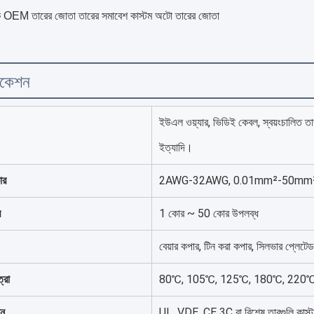
রক OEM তারের জোতা তারের সমাবেশ কাস্টম অটো তারের জোতা
িকেশন
ইউএল ওয়্যার, ভিডিই কেবল, স্বয়ংচালিত ত
ইত্যাদি।
ার
2AWG-32AWG, 0.01mm²-50mm² 
র
1 কোর ~ 50 কোর উপলব্ধ
বেয়ার কপার, টিন করা কপার, সিলভার প্লেটেড
্রা
80℃, 105℃, 125℃, 180℃, 220℃
শন
UL, VDE, CE 3C বা বিশেষ তারগুলি কাস্