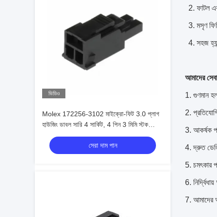
2. ফাটল এব
3. মসৃণ ফি
4. সহজ হ্যা
আমাদের সেবা
ভিডিও
1. গুণমান হল
2. প্রতিযোগ
Molex 172256-3102 মাইক্রো-ফিট 3.0 প্লাগ
হাউজিং ডাবল সারি 4 সার্কিট, 4 পিন 3 মিমি স্টক
3. আকর্ষক প
172256-3102
সেরা দাম পান
4. দ্রুত ডেল
5. চমৎকার পর
6. নির্দ্বিধ
7. আমাদের 