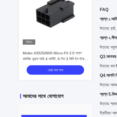
FAQ
প্রশ্ন ১.আমি
উত্তর: হ্যাঁ
প্রশ্ন ২.সীস
ভিডিও
উত্তর: নমুনা
Molex 430250600 Micro-Fit 3.0 প্লাগ
Q3.আপনার 
হাউজিং ডুয়াল সারি 4 সার্কিট, 6 পিন 3 মিমি ইন স্টক
430250600
উত্তর: কম M
সেরা দাম পান
Q4.আপনি কিভ
উত্তর: আমর
প্রশ্ন 5.কি
আমাদের সাথে যোগাযোগ
উত্তর: প্রথ
দ্বিতীয়ত আম