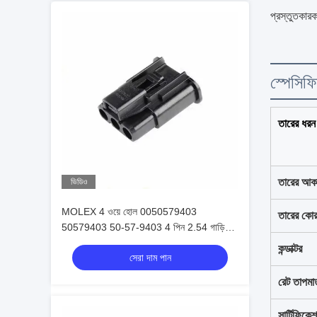
প্রস্তুতকা
স্পেসিফ
তারের ধরন
তারের আক
ভিডিও
MOLEX 4 ওয়ে হোল 0050579403
তারের কো
50579403 50-57-9403 4 পিন 2.54 গাড়ি
সংযোগকারী
কন্ডাক্টর
সেরা দাম পান
রেট তাপমাত
সার্টিফিকে