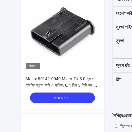
সংযোগকারী
সুরক্ষা পাই
সুরক্ষা
প্লাগ ছাঁচ
ভিডিও
Molex 90142-0040 Micro-Fit 3.0 প্লাগ
শিল্প
হাউজিং ডুয়াল সারি 4 সার্কিট, 8/4 পিন 3 মিমি ইন স্টক
90142-0040
সেরা দাম পান
বৈশিষ্ট্য
এর
কা
1. নিরাপদ ব