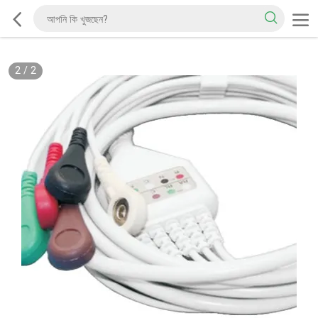
2
/
2