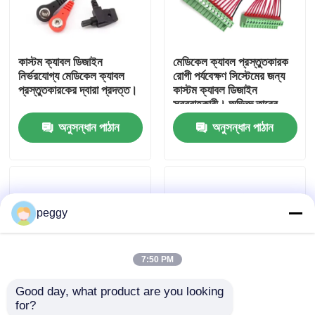
কারখানা ভ্রমণ
কাস্টম ক্যাবল ডিজাইন
মেডিকেল ক্যাবল প্রস্তুতকারক
নির্ভরযোগ্য মেডিকেল ক্যাবল
রোগী পর্যবেক্ষণ সিস্টেমের জন্য
মান নিয়ন্ত্রণ
প্রস্তুতকারকের দ্বারা প্রদত্ত।
কাস্টম ক্যাবল ডিজাইন
সরবরাহকারী। অভিজ্ঞ তারের
শেল প্রস্তুতকারক আইসিইউ
অনুসন্ধান পাঠান
অনুসন্ধান পাঠান
আমাদের সাথে যোগাযোগ করুন
এবং ডায়াগনস্টিক ডিভাইসের
জন্য নিরাপদ, নমনীয় সমাবেশ
সরবরাহকারী।
খবর
peggy
তারের জোতা
7:50 PM
কাস্টম ক্যাবল সমাবেশ
Good day, what product are you looking 
for?
এলভিডিএস ক্যাবল
ওয়্যার হার্নেস প্রস্তুতকারক, যিনি
সার্টিফাইড মেডিকেল ক্যাবল