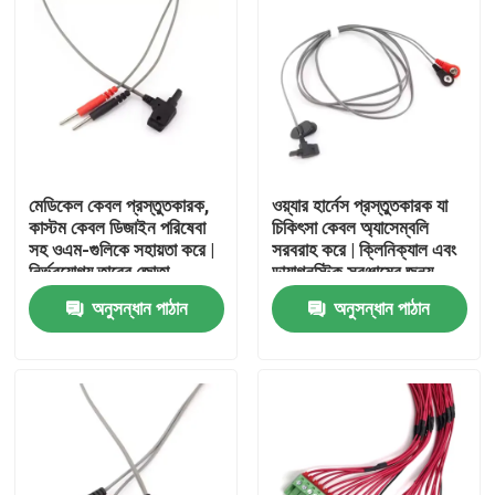
মেডিকেল কেবল প্রস্তুতকারক,
ওয়্যার হার্নেস প্রস্তুতকারক যা
কাস্টম কেবল ডিজাইন পরিষেবা
চিকিৎসা কেবল অ্যাসেম্বলি
সহ ওএম-গুলিকে সহায়তা করে |
সরবরাহ করে | ক্লিনিক্যাল এবং
নির্ভরযোগ্য তারের জোতা
ডায়াগনস্টিক সরঞ্জামের জন্য
প্রস্তুতকারক, জীবন রক্ষাকারী
সিই-প্রত্যয়িত চিকিৎসা কেবল
অনুসন্ধান পাঠান
অনুসন্ধান পাঠান
প্রযুক্তির জন্য পরিচ্ছন্ন কক্ষ
প্রস্তুতকারকের পটভূমির সাথে
অ্যাসেম্বলি এবং ধারাবাহিক
কাস্টম কেবল ডিজাইনে বিশেষজ্ঞ
বাড়ি
কর্মক্ষমতা প্রদান করে
পণ্য
আমাদের সম্পর্কে