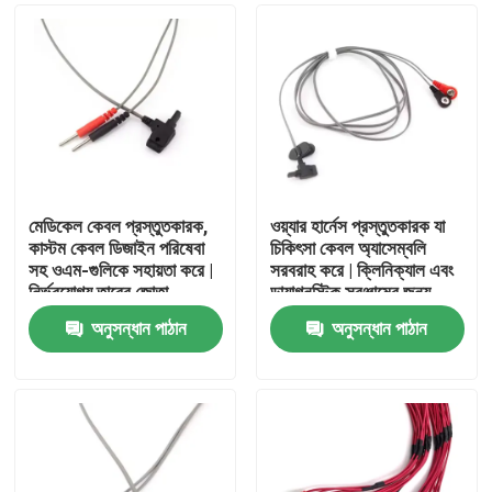
মেডিকেল কেবল প্রস্তুতকারক,
ওয়্যার হার্নেস প্রস্তুতকারক যা
কাস্টম কেবল ডিজাইন পরিষেবা
চিকিৎসা কেবল অ্যাসেম্বলি
সহ ওএম-গুলিকে সহায়তা করে |
সরবরাহ করে | ক্লিনিক্যাল এবং
নির্ভরযোগ্য তারের জোতা
ডায়াগনস্টিক সরঞ্জামের জন্য
প্রস্তুতকারক, জীবন রক্ষাকারী
সিই-প্রত্যয়িত চিকিৎসা কেবল
অনুসন্ধান পাঠান
অনুসন্ধান পাঠান
প্রযুক্তির জন্য পরিচ্ছন্ন কক্ষ
প্রস্তুতকারকের পটভূমির সাথে
বাড়ি
অ্যাসেম্বলি এবং ধারাবাহিক
কাস্টম কেবল ডিজাইনে বিশেষজ্ঞ
কর্মক্ষমতা প্রদান করে
পণ্য
আমাদের সম্পর্কে