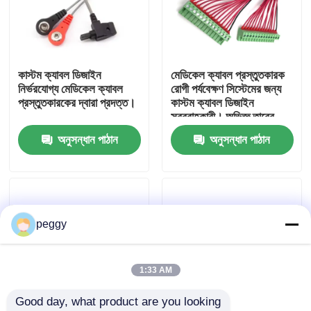
কারখানা ভ্রমণ
কাস্টম ক্যাবল ডিজাইন
মেডিকেল ক্যাবল প্রস্তুতকারক
মান নিয়ন্ত্রণ
নির্ভরযোগ্য মেডিকেল ক্যাবল
রোগী পর্যবেক্ষণ সিস্টেমের জন্য
প্রস্তুতকারকের দ্বারা প্রদত্ত।
কাস্টম ক্যাবল ডিজাইন
সরবরাহকারী। অভিজ্ঞ তারের
আমাদের সাথে যোগাযোগ করুন
শেল প্রস্তুতকারক আইসিইউ
অনুসন্ধান পাঠান
অনুসন্ধান পাঠান
এবং ডায়াগনস্টিক ডিভাইসের
জন্য নিরাপদ, নমনীয় সমাবেশ
খবর
সরবরাহকারী।
তারের জোতা
peggy
কাস্টম ক্যাবল সমাবেশ
1:33 AM
Good day, what product are you looking 
এলভিডিএস ক্যাবল