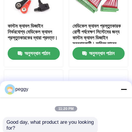
কারখানা ভ্রমণ
কাস্টম ক্যাবল ডিজাইন
মেডিকেল ক্যাবল প্রস্তুতকারক
নির্ভরযোগ্য মেডিকেল ক্যাবল
রোগী পর্যবেক্ষণ সিস্টেমের জন্য
মান নিয়ন্ত্রণ
প্রস্তুতকারকের দ্বারা প্রদত্ত।
কাস্টম ক্যাবল ডিজাইন
সরবরাহকারী। অভিজ্ঞ তারের
শেল প্রস্তুতকারক আইসিইউ
অনুসন্ধান পাঠান
অনুসন্ধান পাঠান
আমাদের সাথে যোগাযোগ করুন
এবং ডায়াগনস্টিক ডিভাইসের
জন্য নিরাপদ, নমনীয় সমাবেশ
সরবরাহকারী।
খবর
peggy
তারের জোতা
11:20 PM
কাস্টম ক্যাবল সমাবেশ
Good day, what product are you looking 
for?
এলভিডিএস ক্যাবল
ওয়্যার হার্নেস প্রস্তুতকারক, যিনি
সার্টিফাইড মেডিকেল ক্যাবল