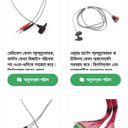
মেডিকেল কেবল প্রস্তুতকারক,
ওয়্যার হার্নেস প্রস্তুতকারক যা
কাস্টম কেবল ডিজাইন পরিষেবা
চিকিৎসা কেবল অ্যাসেম্বলি
সহ ওএম-গুলিকে সহায়তা করে |
সরবরাহ করে | ক্লিনিক্যাল এবং
নির্ভরযোগ্য তারের জোতা
ডায়াগনস্টিক সরঞ্জামের জন্য
প্রস্তুতকারক, জীবন রক্ষাকারী
সিই-প্রত্যয়িত চিকিৎসা কেবল
অনুসন্ধান পাঠান
অনুসন্ধান পাঠান
প্রযুক্তির জন্য পরিচ্ছন্ন কক্ষ
প্রস্তুতকারকের পটভূমির সাথে
অ্যাসেম্বলি এবং ধারাবাহিক
কাস্টম কেবল ডিজাইনে বিশেষজ্ঞ
বাড়ি
কর্মক্ষমতা প্রদান করে
পণ্য
আমাদের সম্পর্কে