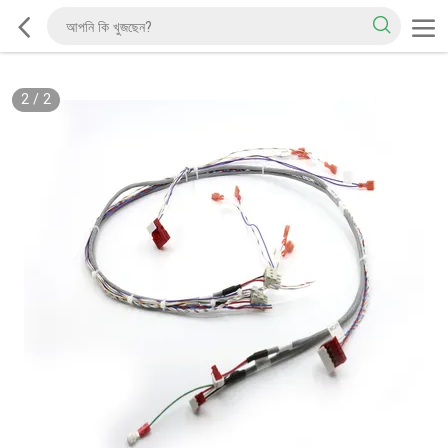
2
/
2