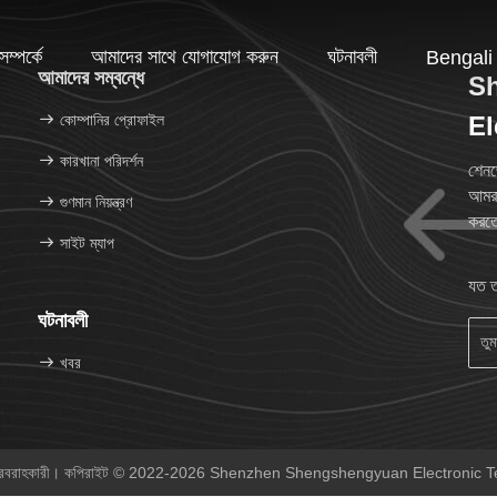
ম্পর্কে
আমাদের সাথে যোগাযোগ করুন
ঘটনাবলী
Bengali
আমাদের সম্বন্ধে
S
কোম্পানির প্রোফাইল
El
কারখানা পরিদর্শন
শেনজ
আমরা
গুণমান নিয়ন্ত্রণ
করতে
সাইট ম্যাপ
যত ত
ঘটনাবলী
খবর
া সরবরাহকারী। কপিরাইট © 2022-2026 Shenzhen Shengshengyuan Electronic Tec