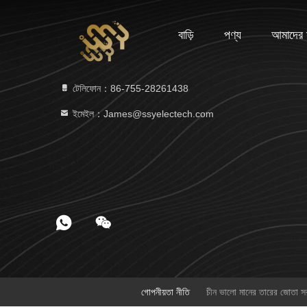
বাড়ি
পণ্য
আমাদের স
টেলিফোন：86-755-28261438
ইমেইল：James@ssyelectech.com
গোপনীয়তা নীতি
চীন ভালো মানের তারের জোত