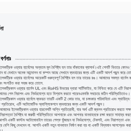
না
বর্ণনাঃ
েকট্রিক ওয়্যার হার্নেসের অন্যতম মূল বৈশিষ্ট্য হল তার বাঁকানোর ব্যাসার্ধ।এই শেলটি ভিতরে কোনও
্থান বা যেখানে অনেক আন্দোলন বা কম্পন আছে সেখানে ব্যবহারের জন্য এটি একটি আদর্শ পছন্দ করে ত
েকট্রিক ওয়্যার হার্নেসের আরেকটি গুরুত্বপূর্ণ বৈশিষ্ট্য হল তার তারের রঙ। আমাদের সমস্ত হার্নে
বং সংগঠিত করা সহজ করে তোলে.
েকট্রিকাল ওয়্যার হার্নেস UL এবং RoHS উভয়ের দ্বারা সার্টিফাইড, যা নিশ্চিত করে যে এটি নিরা
দের শেল নিরাপদ এবং নির্ভরযোগ্য হতে বিশ্বাস করতে পারেনএমনকি সবচেয়ে কঠিন পরিস্থিতিতেও।
েকট্রিকাল ওয়্যার হার্নেসে ব্যবহৃত তারটি একটি 2 কোর তার, যা চমৎকার পরিবাহিতা এবং স্থায়িত্
ি প্রতিরোধ, এটি অটোমোটিভ অ্যাপ্লিকেশনে ব্যবহারের জন্য একটি আদর্শ পছন্দ।
মাদের ইলেকট্রিকাল ওয়্যার হারনেসটি অগ্নি প্রতিরোধী, যার অর্থ এটি জ্বলন প্রতিরোধ করতে সক্ষ
র্ণ নিরাপত্তা বৈশিষ্ট্য যা জরুরী পরিস্থিতিতে আপনাকে এবং আপনার যানবাহনকে রক্ষা করতে সাহায্য কর
পনি একটি কাস্টম অটোমোবাইল তারের শেল্ফ খুঁজছেন যা নির্ভরযোগ্য, টেকসই, এবং নিরাপত্তা এবং কর্মক
য়ে বেশি কিছু দেখবেন না. আপনি একটি নতুন যানবাহন নির্মাণ করা হয় বা একটি বিদ্যমান আপগ্রেড
্দ।