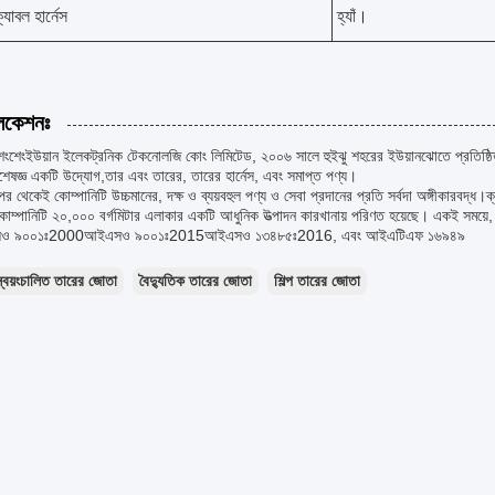
্যাবল হার্নেস
হ্যাঁ।
লিকেশনঃ
েংশেংইউয়ান ইলেকট্রনিক টেকনোলজি কোং লিমিটেড, ২০০৬ সালে হুইঝু শহরের ইউয়ানঝোতে প্রতিষ্ঠি
বিশেষজ্ঞ একটি উদ্যোগ,তার এবং তারের, তারের হার্নেস, এবং সমাপ্ত পণ্য।
র পর থেকেই কোম্পানিটি উচ্চমানের, দক্ষ ও ব্যয়বহুল পণ্য ও সেবা প্রদানের প্রতি সর্বদা অঙ্গীকারবদ্ধ।
 কোম্পানিটি ২০,০০০ বর্গমিটার এলাকার একটি আধুনিক উত্পাদন কারখানায় পরিণত হয়েছে। একই সময়
ও ৯০০১ঃ2000আইএসও ৯০০১ঃ2015আইএসও ১৩৪৮৫ঃ2016, এবং আইএটিএফ ১৬৯৪৯
স্বয়ংচালিত তারের জোতা
বৈদ্যুতিক তারের জোতা
শিল্প তারের জোতা