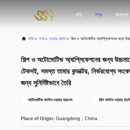
বাড়ি
পণ্য
আমাদের স
বাড়ি
>
পণ্য
>
তারের জোতা
>
শিল্প ও অটোমোটিভ অ্যাপ্লিকেশনের জন্য উচ্চমান
শিল্প ও অটোমোটিভ অ্যাপ্লিকেশনের জন্য উচ্চমানে
টেকসই, সমস্ত তামার কন্ডাক্টর, নির্ভরযোগ্য সংকে
জন্য সুনির্দিষ্টভাবে তৈরি
অটোমোটিভ কাস্টম ওয়্যার হারনেস
শিল্প কাস্টম ওয়্যার হার্ন
Place of Origin:
Guangdong，China