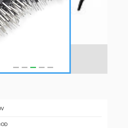
0V
×OD