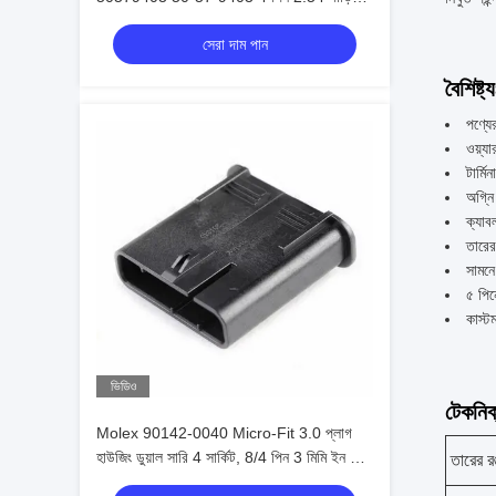
সংযোগকারী
সেরা দাম পান
বৈশিষ্ট্য
পণ্যে
ওয়্
টার্ম
অগ্নি
ক্যা
তারে
সামনে
৫ পিন
কাস্ট
ভিডিও
টেকনিক্
Molex 90142-0040 Micro-Fit 3.0 প্লাগ
হাউজিং ডুয়াল সারি 4 সার্কিট, 8/4 পিন 3 মিমি ইন স্টক
তারের 
90142-0040