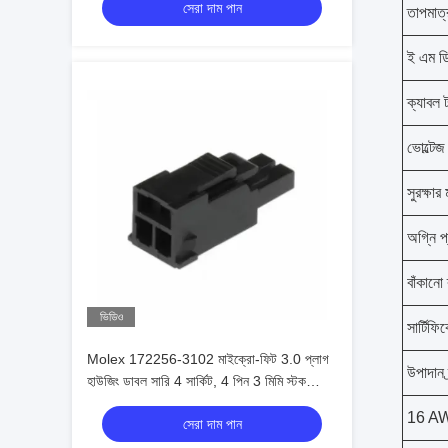
সেরা দাম পান
তাপমাত্
ই এম ড
ক্যাবল 
ভোল্টেজ
সুরক্ষার 
অগ্নি 
বাঁকানো ব
ভিডিও
সার্টিফ
Molex 172256-3102 মাইক্রো-ফিট 3.0 প্লাগ
উপাদান ব্
হাউজিং ডাবল সারি 4 সার্কিট, 4 পিন 3 মিমি স্টক
172256-3102
16 AWG 
সেরা দাম পান