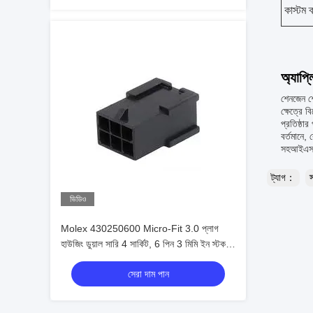
কাস্টম ক
অ্যাপ্
শেনজেন শ
ক্ষেত্রে 
প্রতিষ্ঠা
বর্তমানে,
সহআইএস
ট্যাগ：
ভিডিও
Molex 430250600 Micro-Fit 3.0 প্লাগ
হাউজিং ডুয়াল সারি 4 সার্কিট, 6 পিন 3 মিমি ইন স্টক
430250600
সেরা দাম পান