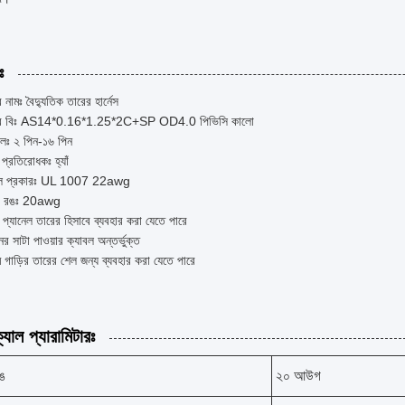
ঃ
র নামঃ বৈদ্যুতিক তারের হার্নেস
যার বিঃ AS14*0.16*1.25*2C+SP OD4.0 পিভিসি কালো
িনালঃ ২ পিন-১৬ পিন
 প্রতিরোধকঃ হ্যাঁ
বল প্রকারঃ UL 1007 22awg
র রঙঃ 20awg
 প্যানেল তারের হিসাবে ব্যবহার করা যেতে পারে
ের সাটা পাওয়ার ক্যাবল অন্তর্ভুক্ত
ম গাড়ির তারের শেল জন্য ব্যবহার করা যেতে পারে
যাল প্যারামিটারঃ
রঙ
২০ আউগ