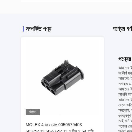
পণ্যের বর্ণ
সম্পর্কিত পণ্য
পণ্যের 
আমাদের ইল
সংকীর্ণ স
আমাদের ইল
সনাক্ত এ
আমাদের ইল
আপনি আমা
আমাদের ইল
থেকে ক্ষত
অবশেষে, আ
ভিডিও
গুরুত্বপূ
তাই যদি আ
MOLEX 4 ওয়ে হোল 0050579403
পণ্যের চে
50579403 50-57-9403 4 পিন 2.54 গাড়ি
নিখুঁত পছন