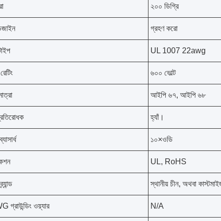
রা
২০০ ডিগ্রি
িজাইন
গ্রহণ করো
টাইপ
UL 1007 22awg
 রেটিং
৬০০ ভোল্ট
মাত্রা
আইপি ৬৭, আইপি ৬৮
প্রতিরোধক
হ্যাঁ।
্যাসার্ধ
১০×ওডি
িকেশন
UL, RoHS
র্যান্ড
স্থানীয় চীন, অথবা কাস্টমা
গ্রাউন্ডিং ওয়্যার
N/A