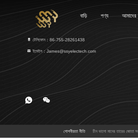
বাড়ি
পণ্য
আমাদের স
টেলিফোন：86-755-28261438
ইমেইল：James@ssyelectech.com
গোপনীয়তা নীতি
চীন ভালো মানের তারের জোত