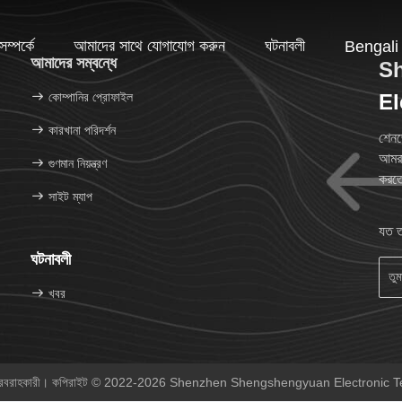
ম্পর্কে
আমাদের সাথে যোগাযোগ করুন
ঘটনাবলী
Bengali
আমাদের সম্বন্ধে
S
কোম্পানির প্রোফাইল
El
কারখানা পরিদর্শন
শেনজ
আমরা
গুণমান নিয়ন্ত্রণ
করতে
সাইট ম্যাপ
যত ত
ঘটনাবলী
খবর
া সরবরাহকারী। কপিরাইট © 2022-2026 Shenzhen Shengshengyuan Electronic Tec